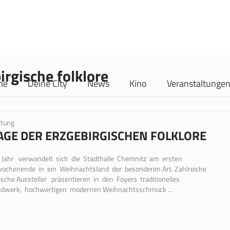
irgische folklore
me
Deine City
News
Kino
Veranstaltunge
ltung
TAGE DER ERZGEBIRGISCHEN FOLKLORE
 Jahr verwandelt sich die Stadthalle Chemnitz am ersten
ochenende in ein Weihnachtsland der besonderen Art. Zahlreiche
ische Aussteller präsentieren in den Foyers traditionelles
dwerk, hochwertigen modernen Weihnachtsschmuck ...