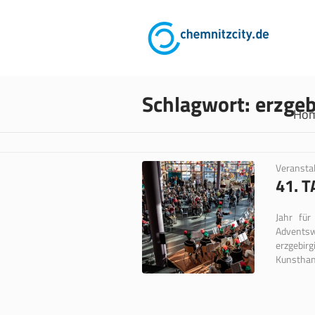
Schlagwort:
erzgeb
Ho
Veransta
41. 
Jahr für
Adventsw
erzgebirg
Kunsthan