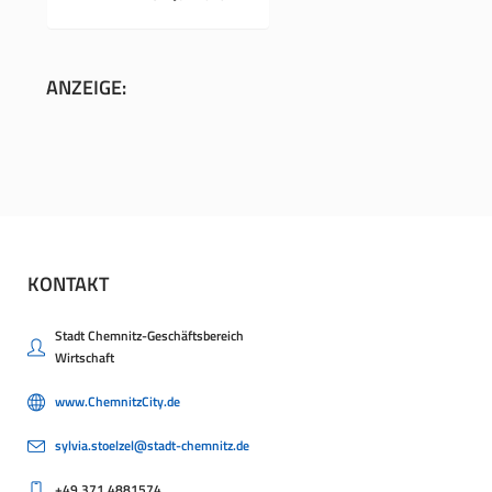
ANZEIGE:
KONTAKT
Stadt Chemnitz-Geschäftsbereich
Wirtschaft
www.ChemnitzCity.de
sylvia.stoelzel@stadt-chemnitz.de
+49.371.4881574