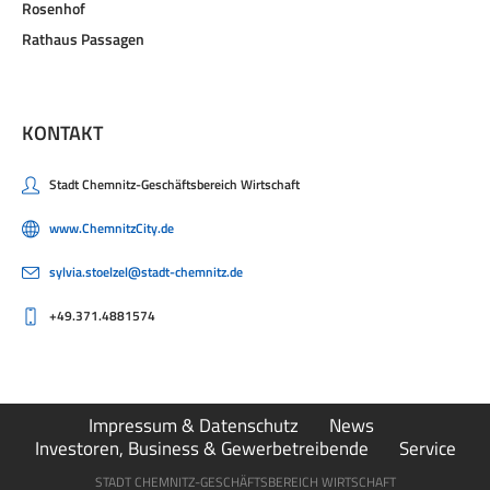
Rosenhof
Rathaus Passagen
KONTAKT
Stadt Chemnitz-Geschäftsbereich Wirtschaft
www.ChemnitzCity.de
sylvia.stoelzel@stadt-chemnitz.de
+49.371.4881574
Impressum & Datenschutz
News
Investoren, Business & Gewerbetreibende
Service
STADT CHEMNITZ-GESCHÄFTSBEREICH WIRTSCHAFT