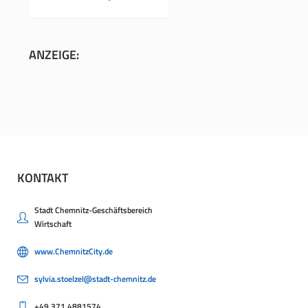
ANZEIGE:
KONTAKT
Stadt Chemnitz-Geschäftsbereich
Wirtschaft
www.ChemnitzCity.de
sylvia.stoelzel@stadt-chemnitz.de
+49.371.4881574