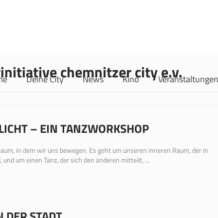
initiative chemnitzer city e.v.
me
Deine City
News
Kino
Veranstaltunge
LICHT – EIN TANZWORKSHOP
aum, in dem wir uns bewegen. Es geht um unseren inneren Raum, der in
und um einen Tanz, der sich den anderen mitteilt, ...
 DER STADT