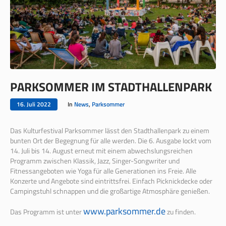
PARKSOMMER IM STADTHALLENPARK
16. Juli 2022
In
News
,
Parksommer
Das Kulturfestival Parksommer lässt den Stadthallenpark zu einem
bunten Ort der Begegnung für alle werden. Die 6. Ausgabe lockt vom
14. Juli bis 14. August erneut mit einem abwechslungsreichen
Programm zwischen Klassik, Jazz, Singer-Songwriter und
Fitnessangeboten wie Yoga für alle Generationen ins Freie. Alle
Konzerte und Angebote sind eintrittsfrei. Einfach Picknickdecke oder
Campingstuhl schnappen und die großartige Atmosphäre genießen.
www.parksommer.de
Das Programm ist unter
zu finden.