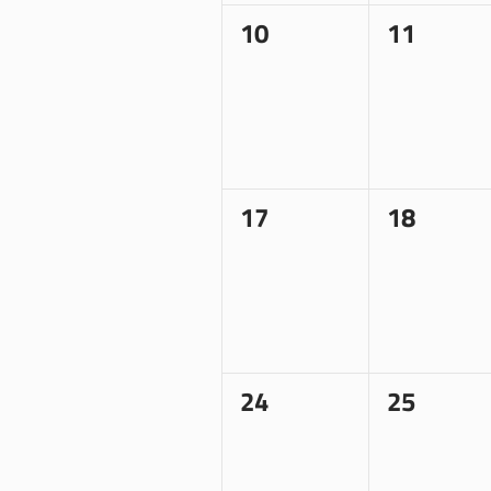
0
0
10
11
Veranstaltungen,
Veransta
0
0
17
18
Veranstaltungen,
Veransta
0
0
24
25
Veranstaltungen,
Veransta