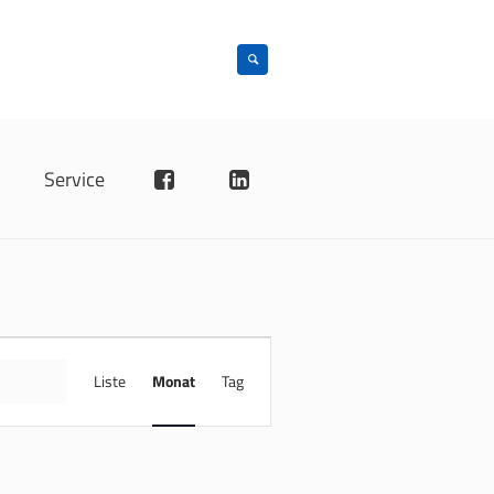
n
Service
VERANSTALTUNG
ANSICHTEN-
FINDE
Liste
Monat
Tag
NAVIGATION