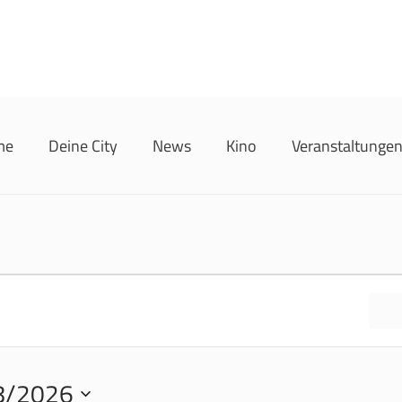
me
Deine City
News
Kino
Veranstaltunge
8/2026