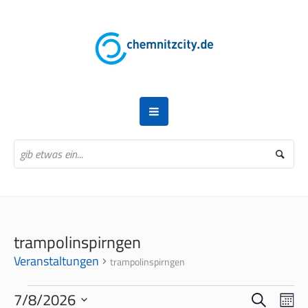
trampolinspirngen
Veranstaltungen
trampolinspirngen
VERANSTALTUNGEN
SUCHE
VERANS
VER
7/8/2026
MO