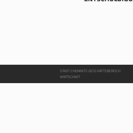
STADT CHEMNITZ-GESCHÄFTSBEREICH
WIRTSCHAFT