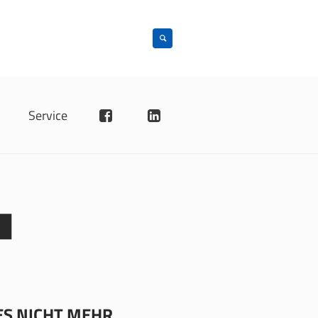
4
n
Service
ES NICHT MEHR.