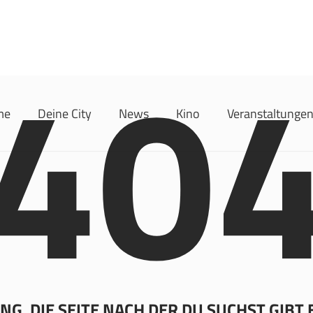
40
me
Deine City
News
Kino
Veranstaltunge
G, DIE SEITE NACH DER DU SUCHST GIBT 