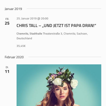
ANS
SUCHE
Datum
NAV
wählen.
Januar 2019
UND
ANSICH
25. Januar 2019 @ 20:00
FR.
25
NAVIGA
CHRIS TALL – „UND JETZT IST PAPA DRAN!“
Chemnitz, Stadthalle
Theaterstraße 3, Chemnitz, Sachsen,
Deutschland
35,45€
Februar 2020
DI.
11