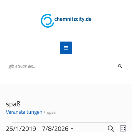
spaß
Veranstaltungen
spaß
VERANSTALTUNGEN
SUCHE
VERANS
VER
25/1/2019
 - 
7/8/2026
LI