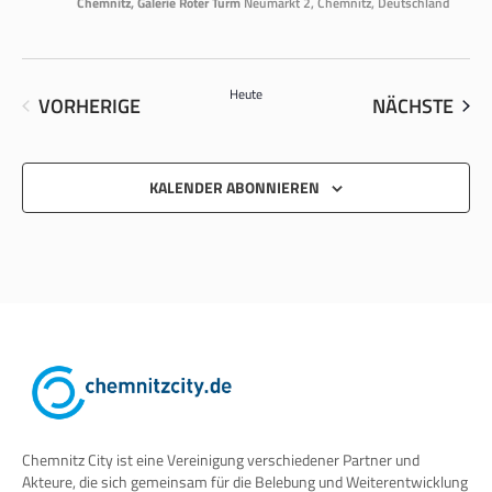
Chemnitz, Galerie Roter Turm
Neumarkt 2, Chemnitz, Deutschland
Heute
VER
VERANSTALTUNGEN
NÄCHSTE
VORHERIGE
KALENDER ABONNIEREN
Chemnitz City ist eine Vereinigung verschiedener Partner und
Akteure, die sich gemeinsam für die Belebung und Weiterentwicklung