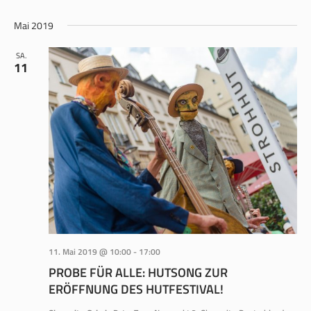
ANS
SUCHE
Datum
NAV
wählen.
Mai 2019
UND
ANSICH
SA.
11
NAVIGA
11. Mai 2019 @ 10:00
-
17:00
PROBE FÜR ALLE: HUTSONG ZUR
ERÖFFNUNG DES HUTFESTIVAL!