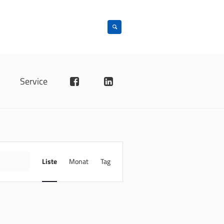
n
Service
VERANSTALTUNG
ANSICHTEN-
INDE
Liste
Monat
Tag
NAVIGATION