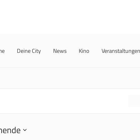
me
Deine City
News
Kino
Veranstaltunge
F
hende