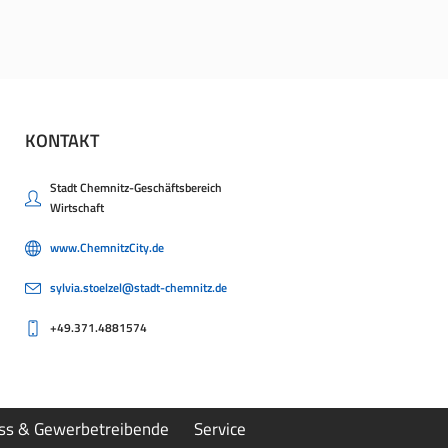
KONTAKT
Stadt Chemnitz-Geschäftsbereich
Wirtschaft
www.ChemnitzCity.de
sylvia.stoelzel@stadt-chemnitz.de
+49.371.4881574
ess & Gewerbetreibende
Service