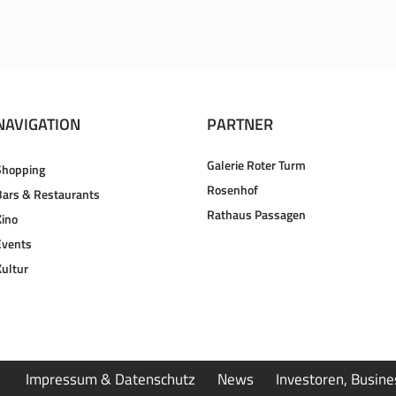
NAVIGATION
PARTNER
Galerie Roter Turm
Shopping
Rosenhof
Bars & Restaurants
Rathaus Passagen
Kino
Events
Kultur
Impressum & Datenschutz
News
Investoren, Busin