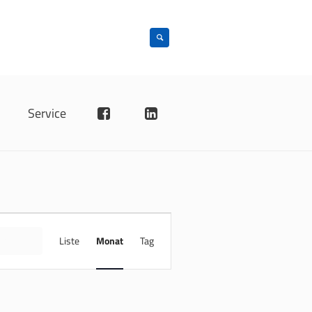
n
Service
VERANSTALTUNG
ANSICHTEN-
FINDE
Liste
Monat
Tag
NAVIGATION