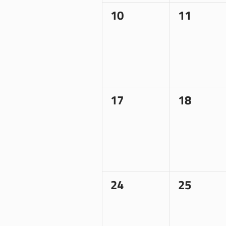
0
0
10
11
Veranstaltungen,
Veransta
0
0
17
18
Veranstaltungen,
Veransta
0
0
24
25
Veranstaltungen,
Veransta