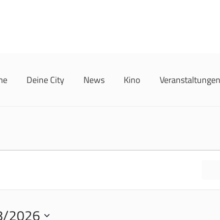
me
Deine City
News
Kino
Veranstaltunge
8/2026