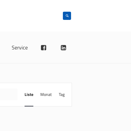
n
Service
VERANSTALTUNG
ANSICHTEN-
INDE
Liste
Monat
Tag
NAVIGATION