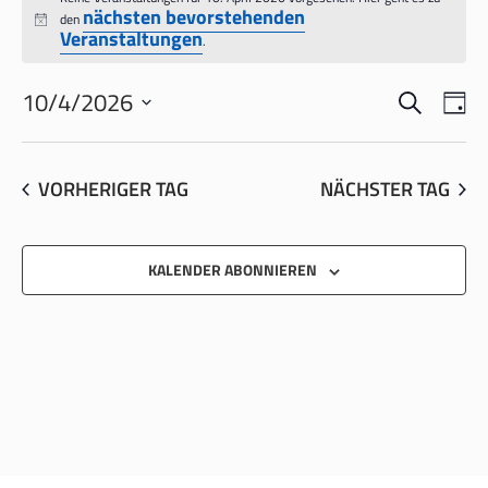
FÜR
nächsten bevorstehenden
den
Hinweis
Veranstaltungen
10.
.
APRIL
SUCHE
VERANS
VER
10/4/2026
TA
2026
ANS
SUCHE
Datum
NAV
wählen.
UND
VORHERIGER TAG
NÄCHSTER TAG
ANSICH
NAVIGA
KALENDER ABONNIEREN