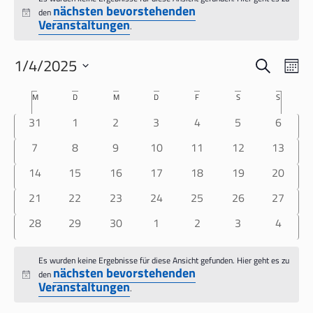
nächsten bevorstehenden
den
Hinweis
Veranstaltungen
.
SUCHE
VERANS
VER
1/4/2025
MO
ANS
SUCHE
Datum
NAV
KALENDER
M
MONTAG
D
DIENSTAG
M
MITTWOCH
D
DONNERSTAG
F
FREITAG
S
SAMSTAG
S
SONNTAG
wählen.
UND
VON
0 Veranstaltungen
0 Veranstaltungen
0 Veranstaltungen
0 Veranstaltungen
0 Veranstaltungen
0 Veranstaltung
0 Veran
31
1
2
3
4
5
6
ANSICH
VERANSTALTUNGEN
NAVIGA
0 Veranstaltungen
0 Veranstaltungen
0 Veranstaltungen
0 Veranstaltungen
0 Veranstaltungen
0 Veranstaltung
0 Verans
7
8
9
10
11
12
13
0 Veranstaltungen
0 Veranstaltungen
0 Veranstaltungen
0 Veranstaltungen
0 Veranstaltungen
0 Veranstaltung
0 Verans
14
15
16
17
18
19
20
0 Veranstaltungen
0 Veranstaltungen
0 Veranstaltungen
0 Veranstaltungen
0 Veranstaltungen
0 Veranstaltung
0 Verans
21
22
23
24
25
26
27
0 Veranstaltungen
0 Veranstaltungen
0 Veranstaltungen
0 Veranstaltungen
0 Veranstaltungen
0 Veranstaltung
0 Veran
28
29
30
1
2
3
4
Es wurden keine Ergebnisse für diese Ansicht gefunden. Hier geht es zu
nächsten bevorstehenden
den
Hinweis
Veranstaltungen
.