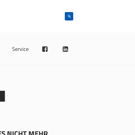
4
n
Service
ES NICHT MEHR.