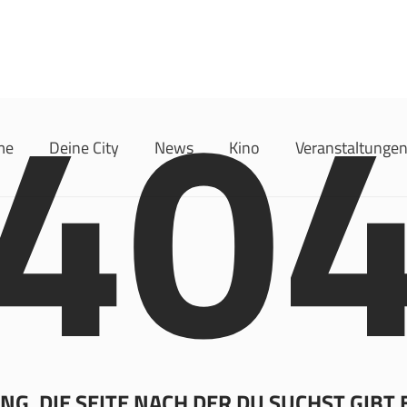
40
me
Deine City
News
Kino
Veranstaltunge
G, DIE SEITE NACH DER DU SUCHST GIBT 