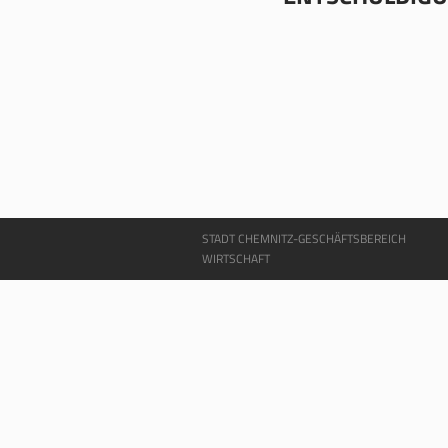
STADT CHEMNITZ-GESCHÄFTSBEREICH
WIRTSCHAFT