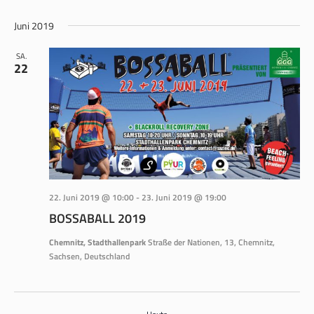
ANS
SUCHE
Datum
NAV
wählen.
Juni 2019
UND
ANSICH
SA.
22
NAVIGA
22. Juni 2019 @ 10:00
-
23. Juni 2019 @ 19:00
BOSSABALL 2019
Chemnitz, Stadthallenpark
Straße der Nationen, 13, Chemnitz,
Sachsen, Deutschland