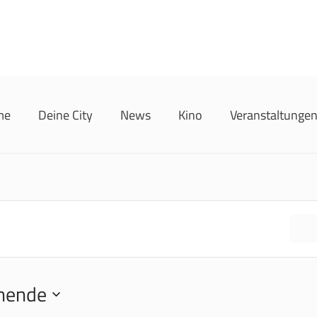
me
Deine City
News
Kino
Veranstaltunge
F
hende