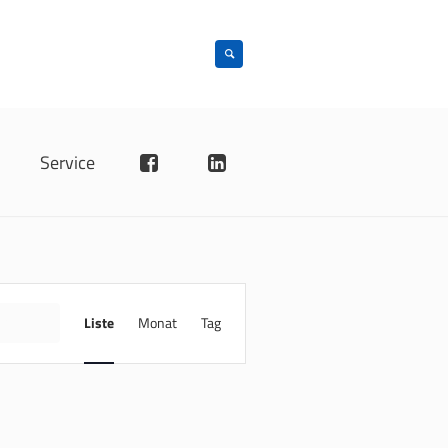
n
Service
VERANSTALTUNG
ANSICHTEN-
INDE
Liste
Monat
Tag
NAVIGATION