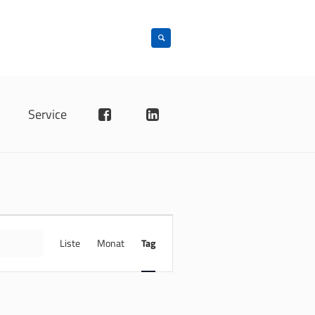
n
Service
VERANSTALTUNG
ANSICHTEN-
FINDE
Liste
Monat
Tag
NAVIGATION