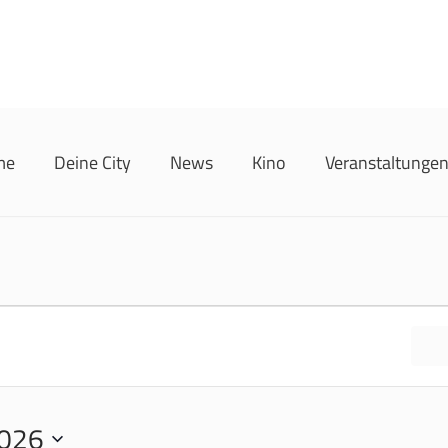
me
Deine City
News
Kino
Veranstaltunge
026