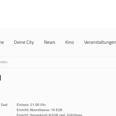
me
Deine City
News
Kino
Veranstaltunge
unden.
d
 Saal
Einlass: 21.00 Uhr
Eintritt: Abendkasse: 10 EUR
Eintritt: Vorverkauf: 8 EUR zzgl. Gebühren