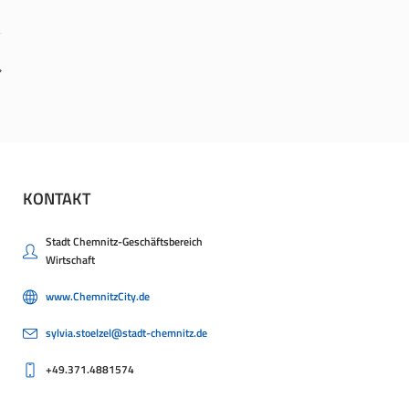
KONTAKT
Stadt Chemnitz-Geschäftsbereich
Wirtschaft
www.ChemnitzCity.de
sylvia.stoelzel@stadt-chemnitz.de
+49.371.4881574