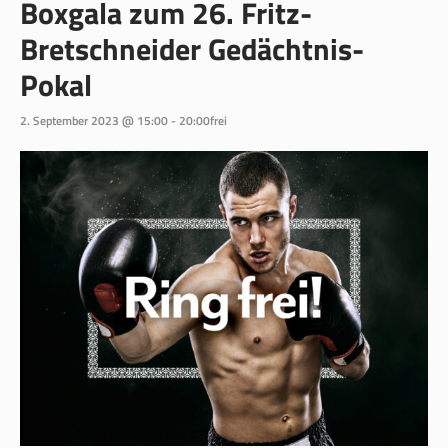
Boxgala zum 26. Fritz-
Bretschneider Gedächtnis-
Pokal
2. September 2023 @ 15:00
-
20:00
frei