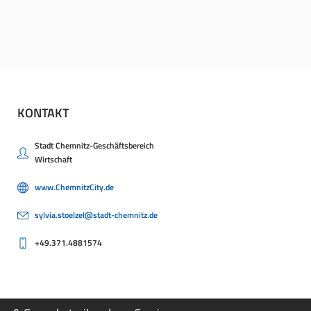
KONTAKT
Stadt Chemnitz-Geschäftsbereich
Wirtschaft
www.ChemnitzCity.de
sylvia.stoelzel@stadt-chemnitz.de
+49.371.4881574