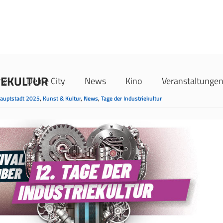
IEKULTUR
me
Deine City
News
Kino
Veranstaltunge
hauptstadt 2025
,
Kunst & Kultur
,
News
,
Tage der Industriekultur