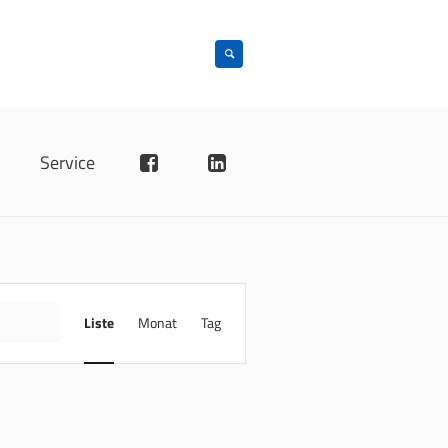
n
Service
VERANSTALTUNG
ANSICHTEN-
INDE
Liste
Monat
Tag
NAVIGATION