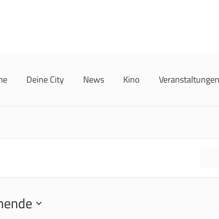
me
Deine City
News
Kino
Veranstaltunge
F
hende