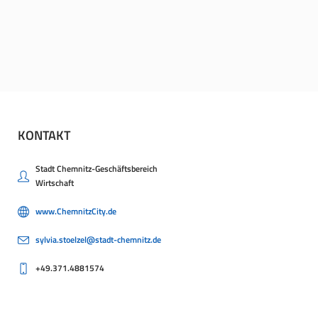
KONTAKT
Stadt Chemnitz-Geschäftsbereich
Wirtschaft
www.ChemnitzCity.de
sylvia.stoelzel@stadt-chemnitz.de
+49.371.4881574