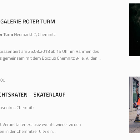
 GALERIE ROTER TURM
er Turm
Neumarkt 2, Chemnitz
m präsentiert am 25.08.2018 ab 15 Uhr im Rahmen des
s gemeinsam mit dem Boxclub Chemnitz 94 e. V. den ...
:00
CHTSKATEN – SKATERLAUF
osenhof, Chemnitz
t Veranstalter exclusiv events wieder zu den
en in der Chemnitzer City ein. ...