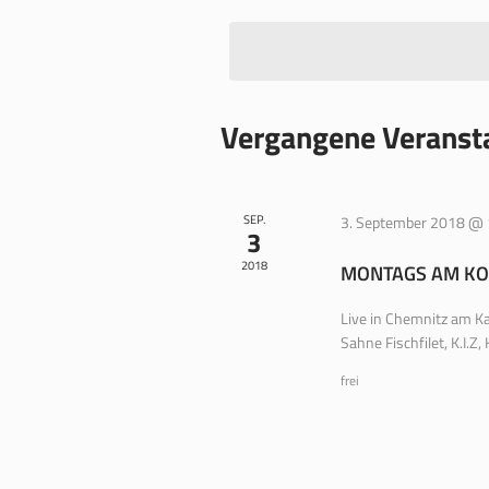
wählen.
Vergangene Veranst
SEP.
3. September 2018 @ 
3
2018
MONTAGS AM KO
Live in Chemnitz am K
Sahne Fischfilet, K.I.Z
frei