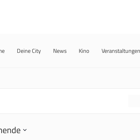
me
Deine City
News
Kino
Veranstaltunge
F
hende