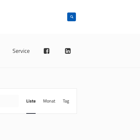
n
Service
VERANSTALTUNG
ANSICHTEN-
INDE
Liste
Monat
Tag
NAVIGATION