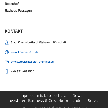
Rosenhof
Rathaus Passagen
KONTAKT
Stadt Chemnitz-Geschäftsbereich Wirtschaft
www.ChemnitzCity.de
sylvia.stoelzel@stadt-chemnitz.de
+49.371.4881574
Impressum & Datenschutz
News
Investoren, Business & Gewerbetreibende
Service
STADT CHEMNITZ-GESCHÄFTSBEREICH WIRTSCHAFT