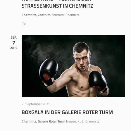
STRASSENKUNST IN CHEMNITZ
Chemnitz, Zentrum
Zentrum, Chemnitz
frei
SEP.
7
2019
7. September 2019
BOXGALA IN DER GALERIE ROTER TURM
Chemnitz, Galerie Roter Turm
Neumarkt 2, Chemnitz