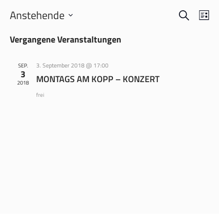
SUCHE
VERANS
VER
Anstehende
LI
ANS
SUCHE
Datum
NAV
Vergangene Veranstaltungen
wählen.
UND
ANSICH
3. September 2018 @ 17:00
SEP.
NAVIGA
3
MONTAGS AM KOPP – KONZERT
2018
frei