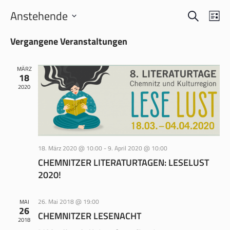
SUCHE
VERANS
VER
Anstehende
LI
ANS
SUCHE
Datum
NAV
Vergangene Veranstaltungen
wählen.
UND
ANSICH
MÄRZ
NAVIGA
18
2020
18. März 2020 @ 10:00
-
9. April 2020 @ 10:00
CHEMNITZER LITERATURTAGEN: LESELUST
2020!
26. Mai 2018 @ 19:00
MAI
26
CHEMNITZER LESENACHT
2018