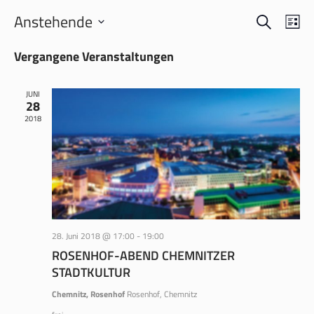
SUCHE
VERANS
VER
Anstehende
LI
ANS
SUCHE
Datum
NAV
Vergangene Veranstaltungen
wählen.
UND
ANSICH
JUNI
NAVIGA
28
2018
28. Juni 2018 @ 17:00
-
19:00
ROSENHOF-ABEND CHEMNITZER
STADTKULTUR
Chemnitz, Rosenhof
Rosenhof, Chemnitz