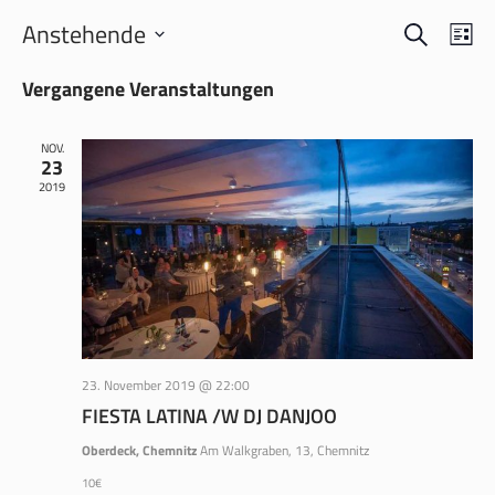
SUCHE
VERANS
VER
Anstehende
LI
ANS
SUCHE
Datum
NAV
Vergangene Veranstaltungen
wählen.
UND
ANSICH
NOV.
NAVIGA
23
2019
23. November 2019 @ 22:00
FIESTA LATINA /W DJ DANJOO
Oberdeck, Chemnitz
Am Walkgraben, 13, Chemnitz
10€