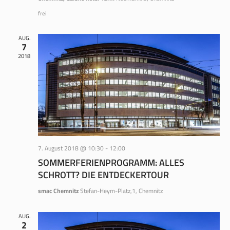
frei
AUG.
7
2018
7. August 2018 @ 10:30
-
12:00
SOMMERFERIENPROGRAMM: ALLES
SCHROTT? DIE ENTDECKERTOUR
smac Chemnitz
Stefan-Heym-Platz,1, Chemnitz
AUG.
2