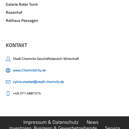
Galerie Roter Turm
Rosenhof
Rathaus Passagen
KONTAKT
Stadt Chemnitz-Geschäftsbereich Wirtschaft
www.ChemnitzCity.de
sylvia.stoelzel@stadt-chemnitz.de
+49.371.4881574
Impressum & Datenschutz
News
Investoren, Business & Gewerbetreibende
Service