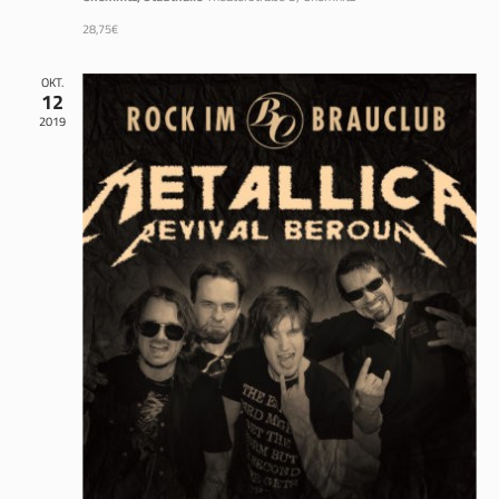
28,75€
OKT.
12
2019