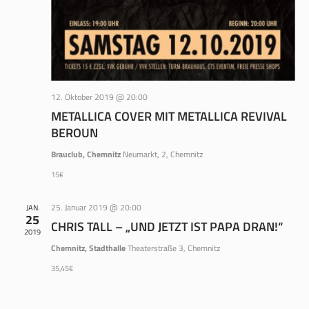
12. Oktober 2019 @ 20:00
METALLICA COVER MIT METALLICA REVIVAL
BEROUN
Brauclub, Chemnitz
Neumarkt, 2, Chemnitz
15€
25. Januar 2019 @ 20:00
JAN.
25
CHRIS TALL – „UND JETZT IST PAPA DRAN!“
2019
Chemnitz, Stadthalle
Theaterstraße 3, Chemnitz
35,45€