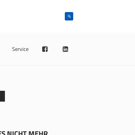
4
n
Service
ES NICHT MEHR.