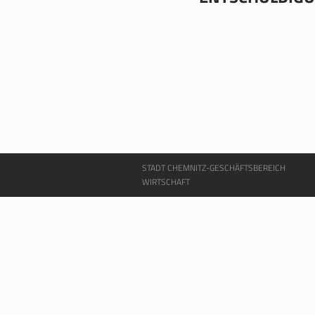
STADT CHEMNITZ-GESCHÄFTSBEREICH
WIRTSCHAFT