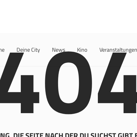
40
me
Deine City
News
Kino
Veranstaltunge
G, DIE SEITE NACH DER DU SUCHST GIBT 