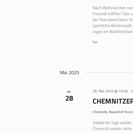
Nach Weihnachten noch
Freunde treffen? Das un
der Feierabend beim Sch
sportliche Winterspaß 
sogar ein Biathlonstan
frei
Mai 2025
28. Mai 2025 @ 19:00
-
2
MI.
28
CHEMNITZE
Chemnitz, Rosenhof
Rosen
Sobald die Tage wieder
Chemnitz wieder aktiv.