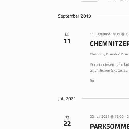
Datum
wählen.
September 2019
11. September 2019 @ 1
MI.
11
CHEMNITZER
Chemnitz, Rosenhof
Rosen
Auch in diesem Jahr läd
alljährlichen Skaterläuf
frei
Juli 2021
22. Juli 2021 @ 12:00
-
2
DO.
22
PARKSOMM