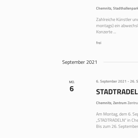
Chemnitz, Stadthallenpar
Zahlreiche Künstler un
montags) ein abwechsl
Konzerte ...
frei
September 2021
6. September 2021
-
26. 
MO.
6
STADTRADEL
Chemnitz, Zentrum
Zentru
Am Montag, dem 6. Sep
„STADTRADELN“ in Chem
Bis zum 26. September z