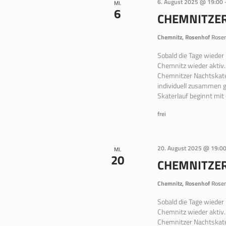
6. August 2025 @ 19:00
MI.
6
CHEMNITZE
Chemnitz, Rosenhof
Rosen
Sobald die Tage wieder
Chemnitz wieder aktiv.
Chemnitzer Nachtskate
individuell zusammen g
Skaterlauf beginnt mit
frei
20. August 2025 @ 19:0
MI.
20
CHEMNITZE
Chemnitz, Rosenhof
Rosen
Sobald die Tage wieder
Chemnitz wieder aktiv.
Chemnitzer Nachtskate