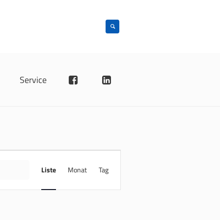
n
Service
VERANSTALTUNG
ANSICHTEN-
INDE
Liste
Monat
Tag
NAVIGATION