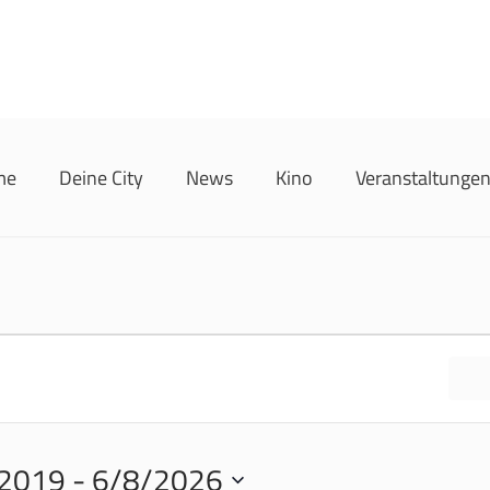
me
Deine City
News
Kino
Veranstaltunge
F
2019
 - 
6/8/2026